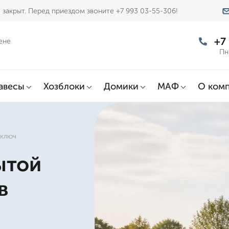
закрыт. Перед приездом звоните +7 993 03-55-306!
+7
ене
Пн
авесы
Хозблоки
Домики
МАФ
О ком
 ключ
ытой
в