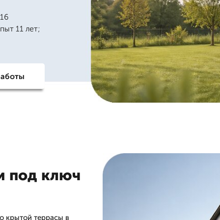
 16
пыт 11 лет;
работы
и под ключ
о крытой террасы в