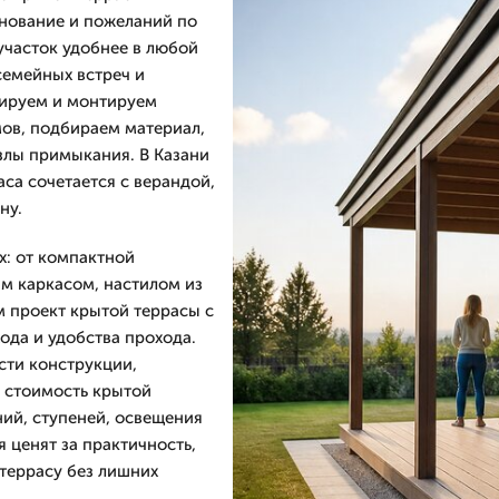
снование и пожеланий по
участок удобнее в любой
семейных встреч и
тируем и монтируем
ов, подбираем материал,
злы примыкания. В Казани
са сочетается с верандой,
ну.
х: от компактной
м каркасом, настилом из
м проект крытой террасы с
ода и удобства прохода.
сти конструкции,
 стоимость крытой
ний, ступеней, освещения
 ценят за практичность,
террасу без лишних