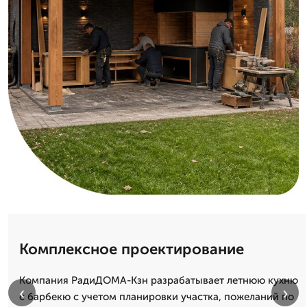
Комплексное проектирование
Компания РадиДОМА-Кзн разрабатывает летнюю кухню
‹
›
с барбекю с учетом планировки участка, пожеланий по